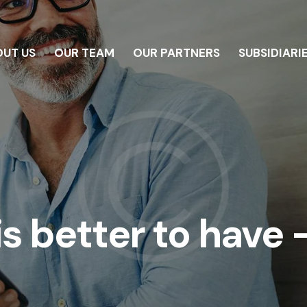
UT US
OUR TEAM
OUR PARTNERS
SUBSIDIARI
E
ABOUT US
OUR TEAM
OUR PARTNERS
SUBS
s better to have 