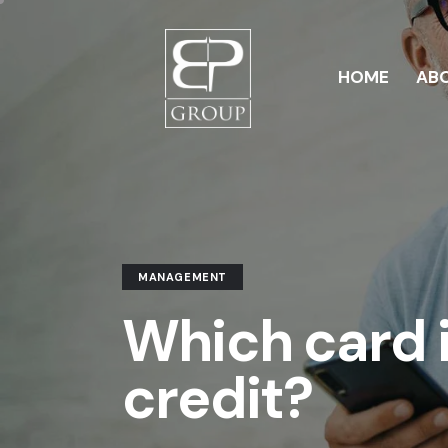
HOME
ABO
HOM
MANAGEMENT
Which card i
credit?