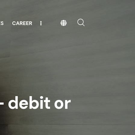
ES
CAREER
IDIARIES
CAREER
EVENTS
– debit or